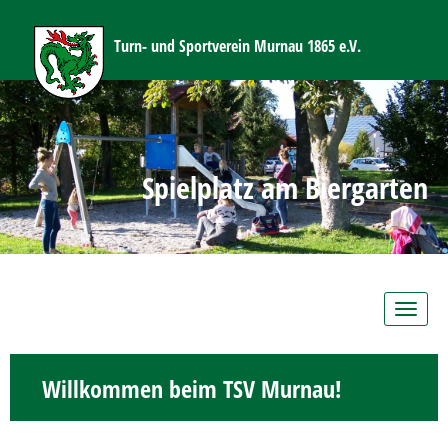
Turn- und Sportverein Murnau 1865 e.V.
Spielplatz am Biergarten
Toggle
navig
Willkommen beim TSV Murnau!
_______________________________________________________________________